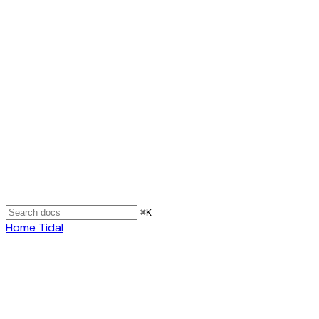
⌘
K
Home
Tidal